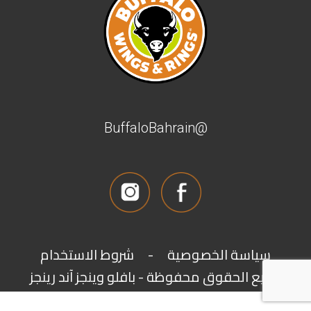
@BuffaloBahrain
شروط الاستخدام
-
سياسة الخصوصية
جميع الحقوق محفوظة - بافلو وينجز آند رينجز