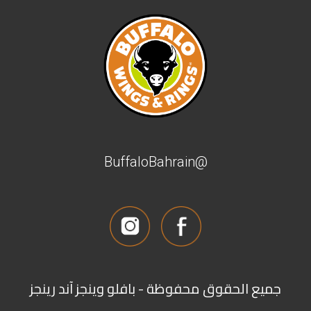
@BuffaloBahrain
جميع الحقوق محفوظة - بافلو وينجز آند رينجز